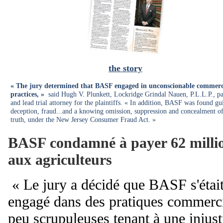
the story
« The jury determined that BASF engaged in unconscionable commerc
practices, »
said Hugh V. Plunkett, Lockridge Grindal Nauen, P.L.L.P., pa
and lead trial attorney for the plaintiffs. « In addition, BASF was found gui
deception, fraud...and a knowing omission, suppression and concealment of
truth, under the New Jersey Consumer Fraud Act. »
BASF condamné à payer 62 milli
aux agriculteurs
«
Le jury a décidé que BASF s'étai
engagé dans des pratiques commerc
peu scrupuleuses tenant à une injust