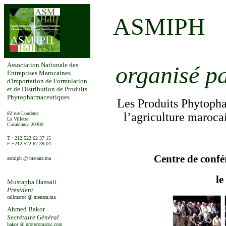
ASMIPH
Association Nationale des
organisé pa
Entreprises Marocaines
d'Importation de Formulation
et de Distribution de Produits
Phytopharmaceutiques
Les Produits Phytoph
82 rue Loudaya
l’agriculture marocai
La Villette
Casablanca 20300
T +212 522 62 37 15
F +212 522 62 39 04
Centre de confé
asmiph @ menara.ma
le
Mustapha Hansali
Président
calimaroc @ menara.ma
Ahmed Bakor
Secrétaire Général
bakor @ protecomaroc.com