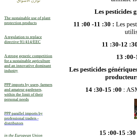
توازن الأسواق
Les pesticides 
The sustainable use of plant
protection products
11 :00 -11 :30 :
Les pest
util
A regulation to replace
directive 91/414/EEC
11 :30-12 :3
13 :00-
A strong generic competition
for a sustainable agriculture
and an innovative dominant
Les pesticides génériques
industry
producteurs
PPP imports by users, farmers
14 :30-15 :00
: AS
and amateur gardeners,
within the limit of their
personal needs
PPP parallel imports by
professional traders -
distributors
15 :00-15 :30
in the European Union