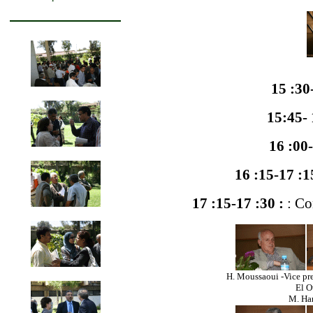
15 :30
15:45- 
16 :00
16 :15-17 :1
17 :15-17 :30 :
: Co
H. Moussaoui -Vice p
El O
M. Han