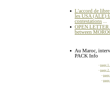
L'accord de libr
les USA (ALE) fa
contestations
...
OPEN LETTER - 
between MOROC
Au Maroc, inter
PACK Info
-
page 1 
-
page 2 
-
page
-
page