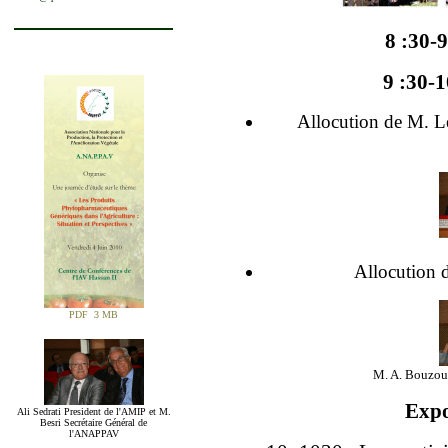
8 :30-9
9 :30-1
Allocution de M. Le
Allocution
PDF 3 MB
M. A. Bouzou
Expo
Ali Sedrati President de l'AMIP et M.
Besri Secrétaire Général de
l'ANAPPAV