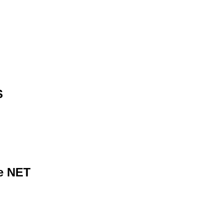
S
e NET