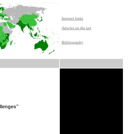
Internet links
Articles on the net
Bibliography
llenges”