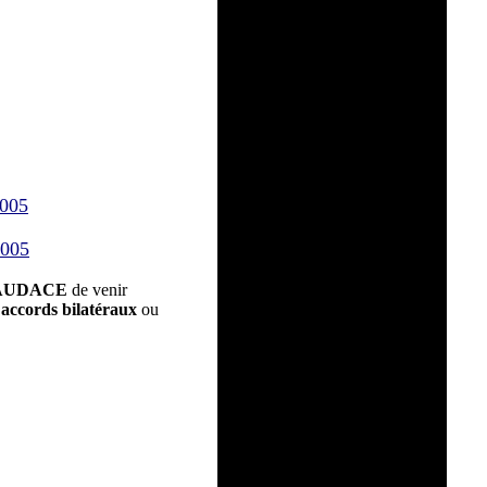
2005
2005
AUDACE
de venir
s
accords bilatéraux
ou